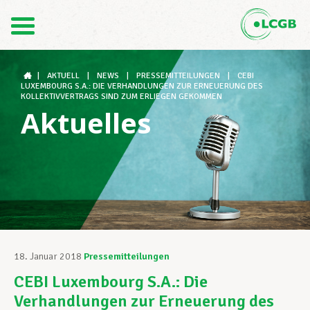
Kontakt
DE
FR
|
AKTUELL
|
NEWS
|
PRESSEMITTEILUNGEN
|
CEBI
LUXEMBOURG S.A.: DIE VERHANDLUNGEN ZUR ERNEUERUNG DES
KOLLEKTIVVERTRAGS SIND ZUM ERLIEGEN GEKOMMEN
Aktuelles
Der LCGB
Gewerkschaftsstrukturen
Unterstützung im Arbeitsalltag
18. Januar 2018
Pressemitteilungen
CEBI Luxembourg S.A.: Die
Ihre Rechte
Verhandlungen zur Erneuerung des