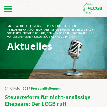
Kontakt
DE
FR
|
AKTUELL
|
NEWS
|
PRESSEMITTEILUNGEN
|
STEUERREFORM FÜR NICHT-ANSÄSSIGE EHEPAARE: DER LCGB RUFT
STEUERPFLICHTIGE DAZU AUF, DEN VON DER STEUERVERWALTUNG
VORGESCHLAGENEN STEUERSATZ GENAU ZU PRÜFEN
Aktuelles
Der LCGB
Gewerkschaftsstrukturen
Unterstützung im Arbeitsalltag
24. Oktober 2017
Pressemitteilungen
Steuerreform für nicht-ansässige
Ihre Rechte
Ehepaare: Der LCGB ruft