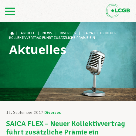
Kontakt
DE
FR
|
AKTUELL
|
NEWS
|
DIVERSES
|
SAICA FLEX – NEUER
KOLLEKTIVVERTRAG FÜHRT ZUSÄTZLICHE PRÄMIE EIN
Aktuelles
Der LCGB
Gewerkschaftsstrukturen
Unterstützung im Arbeitsalltag
12. September 2017
Diverses
SAICA FLEX – Neuer Kollektivvertrag
Ihre Rechte
führt zusätzliche Prämie ein