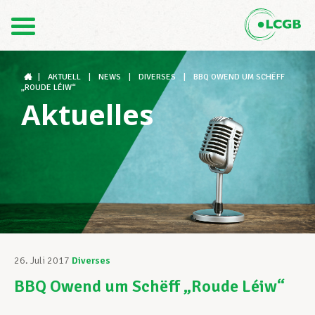
Kontakt
DE
FR
|
AKTUELL
|
NEWS
|
DIVERSES
|
BBQ OWEND UM SCHËFF
„ROUDE LÉIW“
Aktuelles
Der LCGB
Gewerkschaftsstrukturen
Unterstützung im Arbeitsalltag
26. Juli 2017
Diverses
BBQ Owend um Schëff „Roude Léiw“
Ihre Rechte