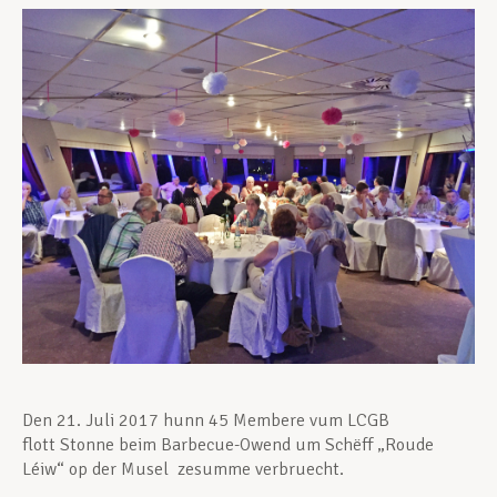
Unterstützung im Privatleben
Berufliche Weiterentwicklung
Mitglied werden
Aktuell
Den 21. Juli 2017 hunn 45 Membere vum LCGB
flott Stonne beim Barbecue-Owend um Schëff „Roude
Léiw“ op der Musel zesumme verbruecht.