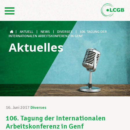
Kontakt
DE
FR
|
AKTUELL
|
NEWS
|
DIVERSES
|
106. TAGUNG DER
INTERNATIONALEN ARBEITSKONFERENZ IN GENF
Aktuelles
Der LCGB
Gewerkschaftsstrukturen
Unterstützung im Arbeitsalltag
16. Juni 2017
Diverses
106. Tagung der Internationalen
Ihre Rechte
Arbeitskonferenz in Genf