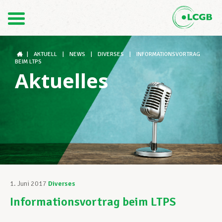
Kontakt
DE
FR
|
AKTUELL
|
NEWS
|
DIVERSES
|
INFORMATIONSVORTRAG
BEIM LTPS
Aktuelles
Der LCGB
Gewerkschaftsstrukturen
Unterstützung im Arbeitsalltag
1. Juni 2017
Diverses
Informationsvortrag beim LTPS
Ihre Rechte