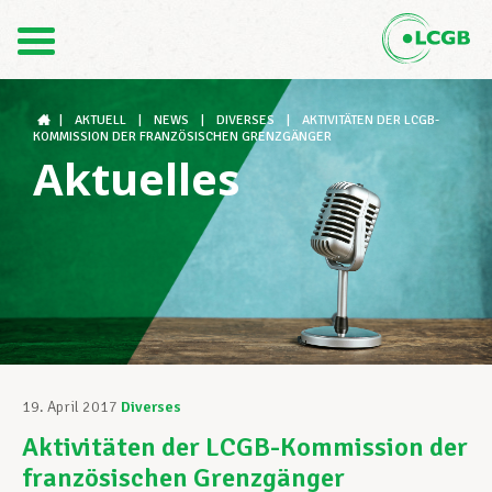
Kontakt
DE
FR
|
AKTUELL
|
NEWS
|
DIVERSES
|
AKTIVITÄTEN DER LCGB-
KOMMISSION DER FRANZÖSISCHEN GRENZGÄNGER
Aktuelles
Der LCGB
Gewerkschaftsstrukturen
Unterstützung im Arbeitsalltag
19. April 2017
Diverses
Aktivitäten der LCGB-Kommission der
Ihre Rechte
französischen Grenzgänger