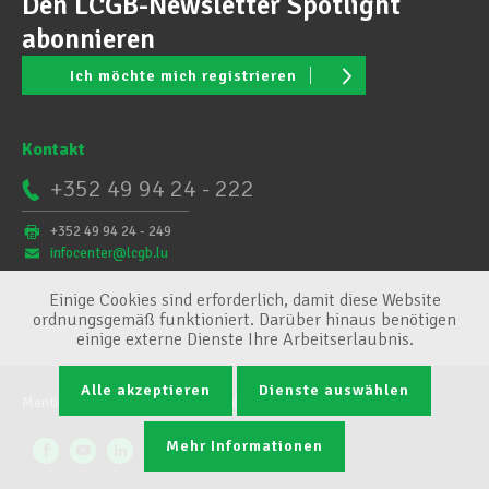
Den LCGB-Newsletter Spotlight
abonnieren
Ich möchte mich registrieren
Kontakt
+352 49 94 24 - 222
+352 49 94 24 - 249
infocenter@lcgb.lu
Einige Cookies sind erforderlich, damit diese Website
ordnungsgemäß funktioniert. Darüber hinaus benötigen
einige externe Dienste Ihre Arbeitserlaubnis.
Alle akzeptieren
Dienste auswählen
Mentions légales
Conditions générales
Cookie-Verwaltung
Mehr Informationen