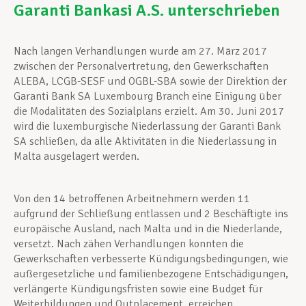
Garanti Bankasi A.S. unterschrieben
Unterstützung im Privatleben
Nach langen Verhandlungen wurde am 27. März 2017
zwischen der Personalvertretung, den Gewerkschaften
ALEBA, LCGB-SESF und OGBL-SBA sowie der Direktion der
Berufliche Weiterentwicklung
Garanti Bank SA Luxembourg Branch eine Einigung über
die Modalitäten des Sozialplans erzielt. Am 30. Juni 2017
wird die luxemburgische Niederlassung der Garanti Bank
Mitglied werden
SA schließen, da alle Aktivitäten in die Niederlassung in
Malta ausgelagert werden.
Aktuell
Von den 14 betroffenen Arbeitnehmern werden 11
aufgrund der Schließung entlassen und 2 Beschäftigte ins
europäische Ausland, nach Malta und in die Niederlande,
versetzt. Nach zähen Verhandlungen konnten die
Gewerkschaften verbesserte Kündigungsbedingungen, wie
außergesetzliche und familienbezogene Entschädigungen,
verlängerte Kündigungsfristen sowie eine Budget für
Weiterbildungen und Outplacement, erreichen.