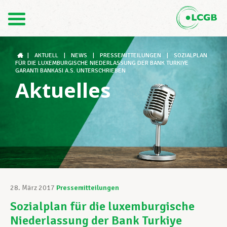
Kontakt
DE
FR
|
AKTUELL
|
NEWS
|
PRESSEMITTEILUNGEN
|
SOZIALPLAN
FÜR DIE LUXEMBURGISCHE NIEDERLASSUNG DER BANK TURKIYE
GARANTI BANKASI A.S. UNTERSCHRIEBEN
Aktuelles
Der LCGB
Gewerkschaftsstrukturen
Unterstützung im Arbeitsalltag
28. März 2017
Pressemitteilungen
Sozialplan für die luxemburgische
Ihre Rechte
Niederlassung der Bank Turkiye