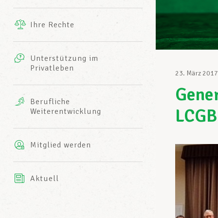
Ergänzende Leistungen
Ihre Rechte
eitbild
Fotos
Unterstützung im
Harmonie Mutuelle
Privatleben
LCGB INFO-CENTER
23. März 2017
Videos
Gener
Versicherung AXA
Berufliche
Team des LCGBs
LCGB-
Weiterentwicklung
Mitglied werden
Aktuell