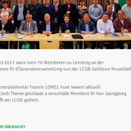
rz 2017 ware ronn 70 Memberen zu Lenneng an der
mme fir d’Generalversammlung vun der LCGB-Sektioun Museldall
neralsekretär Francis LOMEL huet iwwert aktuell
lech Theme geschwat a verschidde Membere fir hier laangjäreg
t am LCGB geéiert.
UR ÜBERSICHT