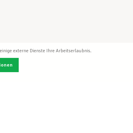
inige externe Dienste Ihre Arbeitserlaubnis.
ionen
Veröffentlichungen
Ich möchte mich