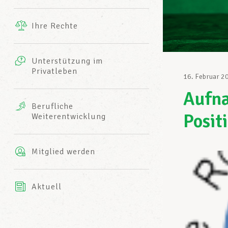
Ergänzende Leistungen
Ihre Rechte
eitbild
Fotos
Unterstützung im
Harmonie Mutuelle
Privatleben
LCGB INFO-CENTER
16. Februar 2
Videos
Aufna
Versicherung AXA
Berufliche
Team des LCGBs
Posit
Weiterentwicklung
Mitglied werden
Aktuell