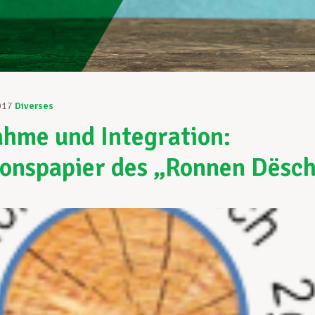
017
Diverses
hme und Integration:
ionspapier des „Ronnen Dësc