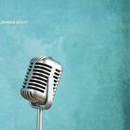
S „RONNEN DËSCH“