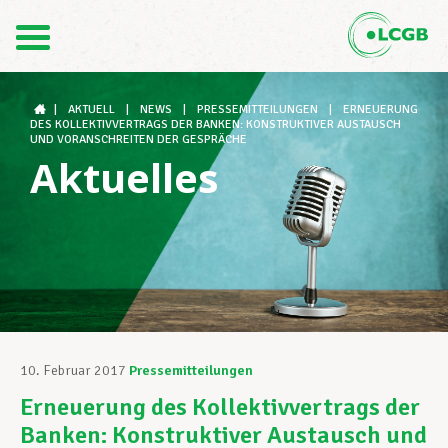
Kontakt
DE
FR
|
AKTUELL
|
NEWS
|
PRESSEMITTEILUNGEN
|
ERNEUERUNG
DES KOLLEKTIVVERTRAGS DER BANKEN: KONSTRUKTIVER AUSTAUSCH
UND VORANSCHREITEN DER GESPRÄCHE
Aktuelles
Der LCGB
Gewerkschaftsstrukturen
Unterstützung im Arbeitsalltag
10. Februar 2017
Pressemitteilungen
Erneuerung des Kollektivvertrags der
Ihre Rechte
Banken: Konstruktiver Austausch und