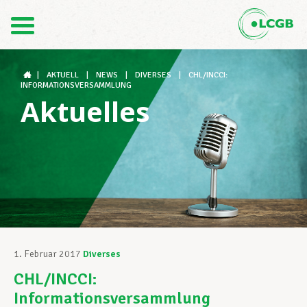
Kontakt
DE
FR
|
AKTUELL
|
NEWS
|
DIVERSES
|
CHL/INCCI:
INFORMATIONSVERSAMMLUNG
Aktuelles
Der LCGB
Gewerkschaftsstrukturen
Unterstützung im Arbeitsalltag
1. Februar 2017
Diverses
CHL/INCCI:
Ihre Rechte
Informationsversammlung