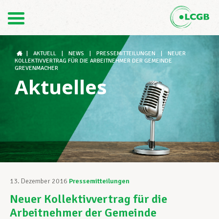
Kontakt
DE
FR
|
AKTUELL
|
NEWS
|
PRESSEMITTEILUNGEN
|
NEUER
KOLLEKTIVVERTRAG FÜR DIE ARBEITNEHMER DER GEMEINDE
GREVENMACHER
Aktuelles
Der LCGB
Gewerkschaftsstrukturen
Unterstützung im Arbeitsalltag
13. Dezember 2016
Pressemitteilungen
Neuer Kollektivvertrag für die
Ihre Rechte
Arbeitnehmer der Gemeinde