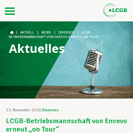
Kontakt
DE
FR
|
AKTUELL
|
NEWS
|
DIVERSES
|
LCGB-
BETRIEBSMANNSCHAFT VON ENCEVO ERNEUT „ON TOUR“
Aktuelles
Der LCGB
Gewerkschaftsstrukturen
Unterstützung im Arbeitsalltag
23. November 2016
Diverses
LCGB-Betriebsmannschaft von Encevo
Ihre Rechte
erneut „on Tour“