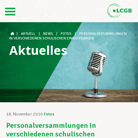
Kontakt
DE
FR
|
AKTUELL
|
NEWS
|
FOTOS
|
PERSONALVERSAMMLUNGEN
IN VERSCHIEDENEN SCHULISCHEN EINRICHTUNGEN
Aktuelles
Der LCGB
Gewerkschaftsstrukturen
Unterstützung im Arbeitsalltag
18. November 2016
Fotos
Personalversammlungen in
Ihre Rechte
verschiedenen schulischen