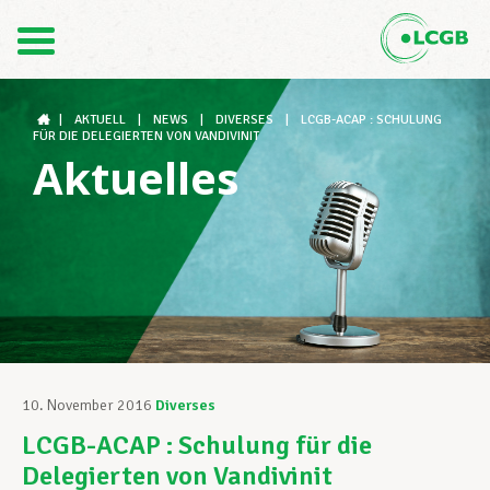
Kontakt
DE
FR
|
AKTUELL
|
NEWS
|
DIVERSES
|
LCGB-ACAP : SCHULUNG
FÜR DIE DELEGIERTEN VON VANDIVINIT
Aktuelles
Der LCGB
Gewerkschaftsstrukturen
Unterstützung im Arbeitsalltag
10. November 2016
Diverses
LCGB-ACAP : Schulung für die
Ihre Rechte
Delegierten von Vandivinit