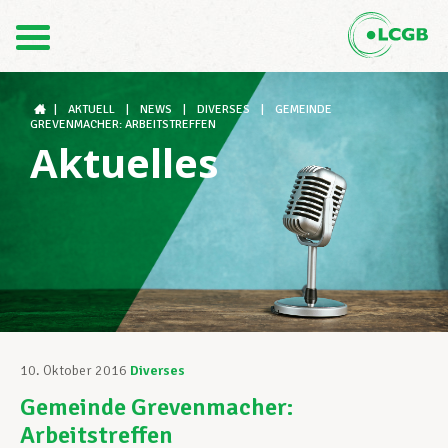
Kontakt
DE
FR
|
AKTUELL
|
NEWS
|
DIVERSES
|
GEMEINDE
GREVENMACHER: ARBEITSTREFFEN
Aktuelles
Der LCGB
Gewerkschaftsstrukturen
Unterstützung im Arbeitsalltag
10. Oktober 2016
Diverses
Gemeinde Grevenmacher:
Ihre Rechte
Arbeitstreffen