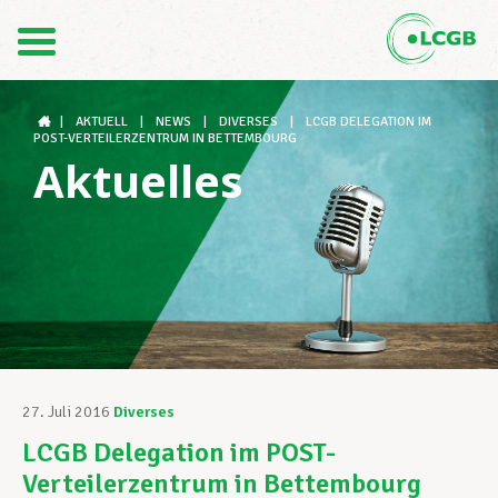
Kontakt
DE
FR
|
AKTUELL
|
NEWS
|
DIVERSES
|
LCGB DELEGATION IM
POST-VERTEILERZENTRUM IN BETTEMBOURG
Aktuelles
Der LCGB
Gewerkschaftsstrukturen
Unterstützung im Arbeitsalltag
27. Juli 2016
Diverses
LCGB Delegation im POST-
Ihre Rechte
Verteilerzentrum in Bettembourg