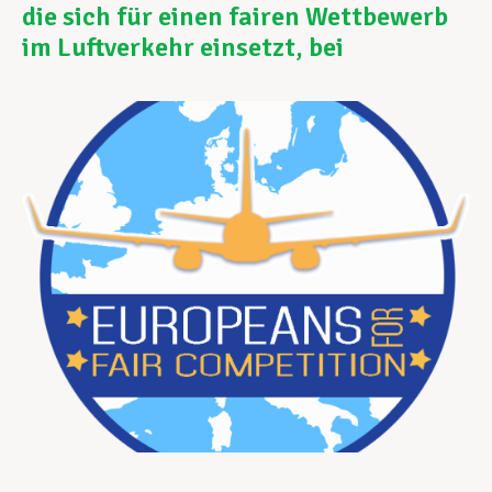
die sich für einen fairen Wettbewerb
im Luftverkehr einsetzt, bei
Unterstützung im Privatleben
Berufliche Weiterentwicklung
Mitglied werden
Aktuell