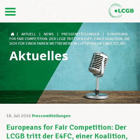
Kontakt
DE
FR
|
AKTUELL
|
NEWS
|
PRESSEMITTEILUNGEN
|
EUROPEANS
FOR FAIR COMPETITION: DER LCGB TRITT DER E4FC, EINER KOALITION, DIE
SICH FÜR EINEN FAIREN WETTBEWERB IM LUFTVERKEHR EINSETZT, BEI
Aktuelles
Der LCGB
Gewerkschaftsstrukturen
Unterstützung im Arbeitsalltag
18. Juli 2016
Pressemitteilungen
Europeans for Fair Competition: Der
Ihre Rechte
LCGB tritt der E4FC, einer Koalition,