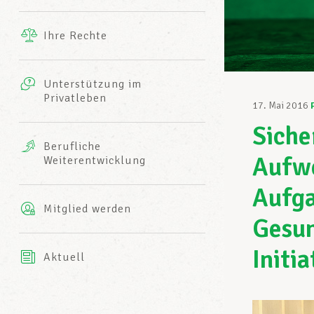
Ergänzende Leistungen
Ihre Rechte
eitbild
Fotos
Unterstützung im
Harmonie Mutuelle
Privatleben
LCGB INFO-CENTER
17. Mai 2016
Videos
Siche
Versicherung AXA
Berufliche
Team des LCGBs
Aufwe
Weiterentwicklung
Aufga
Mitglied werden
Gesun
Initi
Aktuell