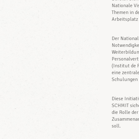
Nationale Vi
Themen in d
Arbeitsplatz
Der National
Notwendigkei
Weiterbildun
Personalvert
(Institut de
eine zentral
Schulungen 
Diese Initia
SCHMIT siche
die Rolle de
Zusammenarb
soll.