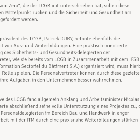
sion Zero“, die der LCGB mit unterschrieben hat, sollen diese
en Mittelpunkt rücken und die Sicherheit und Gesundheit am
 gefördert werden.
präsident des LCGB, Patrick DURY, betonte ebenfalls die
t von Aus- und Weiterbildungen. Eine praktisch orientierte
g des Sicherheits- und Gesundheits-delegierten der
reter, wie sie bereits vom LCGB in Zusammenarbeit mit dem IFSB
 Formation Sectoriel du Bâtiment S.A.) organisiert wird, muss hier
e Rolle spielen. Die Personalvertreter können durch diese gezielt
ihre Aufgaben in den Unternehmen besser wahrnehmen.
tive des LCGB fand allgemein Anklang und Arbeitsminister Nicolas
rte abschließend seine volle Unterstützung eines Projektes zu, 
r Personaldelegierten im Bereich Bau und Handwerk in enger
eit mit der ITM durch eine praxisnahe Weiterbildungen stärken