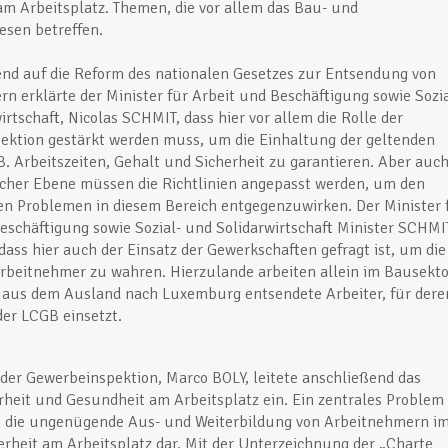
m Arbeitsplatz. Themen, die vor allem das Bau- und
sen betreffen.
d auf die Reform des nationalen Gesetzes zur Entsendung von
n erklärte der Minister für Arbeit und Beschäftigung sowie Sozia
irtschaft, Nicolas SCHMIT, dass hier vor allem die Rolle der
ektion gestärkt werden muss, um die Einhaltung der geltenden
B. Arbeitszeiten, Gehalt und Sicherheit zu garantieren. Aber auc
cher Ebene müssen die Richtlinien angepasst werden, um den
ten Problemen in diesem Bereich entgegenzuwirken. Der Minister 
eschäftigung sowie Sozial- und Solidarwirtschaft Minister SCHMI
 dass hier auch der Einsatz der Gewerkschaften gefragt ist, um die
rbeitnehmer zu wahren. Hierzulande arbeiten allein im Bausekto
 aus dem Ausland nach Luxemburg entsendete Arbeiter, für dere
der LCGB einsetzt.
 der Gewerbeinspektion, Marco BOLY, leitete anschließend das
heit und Gesundheit am Arbeitsplatz ein. Ein zentrales Problem
ei die ungenügende Aus- und Weiterbildung von Arbeitnehmern i
erheit am Arbeitsplatz dar. Mit der Unterzeichnung der „Charte