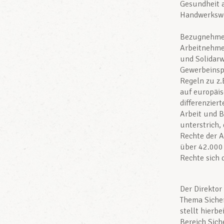
Gesundheit a
Handwerkswe
Bezugnehmen
Arbeitnehmer
und Solidarw
Gewerbeinsp
Regeln zu z.
auf europäis
differenzier
Arbeit und B
unterstrich,
Rechte der A
über 42.000
Rechte sich 
Der Direktor
Thema Sicher
stellt hierb
Bereich Sich