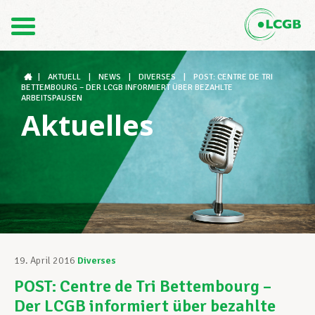
Kontakt
DE
FR
|
AKTUELL
|
NEWS
|
DIVERSES
|
POST: CENTRE DE TRI
BETTEMBOURG – DER LCGB INFORMIERT ÜBER BEZAHLTE
ARBEITSPAUSEN
Aktuelles
Der LCGB
Gewerkschaftsstrukturen
Unterstützung im Arbeitsalltag
19. April 2016
Diverses
POST: Centre de Tri Bettembourg –
Ihre Rechte
Der LCGB informiert über bezahlte