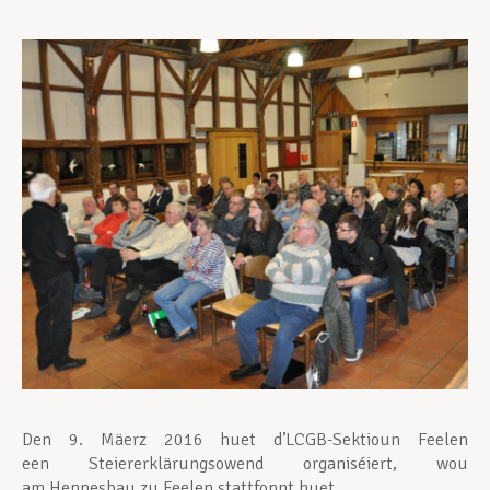
Unterstützung im Privatleben
Berufliche Weiterentwicklung
Mitglied werden
Aktuell
Den 9. Mäerz 2016 huet d’LCGB-Sektioun Feelen
een Steiererklärungsowend organiséiert, wou
am Hennesbau zu Feelen stattfonnt huet.