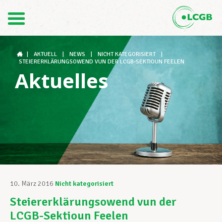
Kontakt
DE
FR
|
AKTUELL
|
NEWS
|
NICHT KATEGORISIERT
|
STEIERERKLÄRUNGSOWEND VUN DER LCGB-SEKTIOUN FEELEN
Aktuelles
Der LCGB
Gewerkschaftsstrukturen
Unterstützung im Arbeitsalltag
10. März 2016
Nicht kategorisiert
Steiererklärungsowend vun der
Ihre Rechte
LCGB-Sektioun Feelen