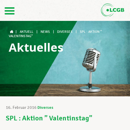
Kontakt
DE
FR
|
AKTUELL
|
NEWS
|
DIVERSES
|
SPL : AKTION ”
VALENTINSTAG”
Aktuelles
Der LCGB
Gewerkschaftsstrukturen
Unterstützung im Arbeitsalltag
16. Februar 2016
Diverses
SPL : Aktion ” Valentinstag”
Ihre Rechte