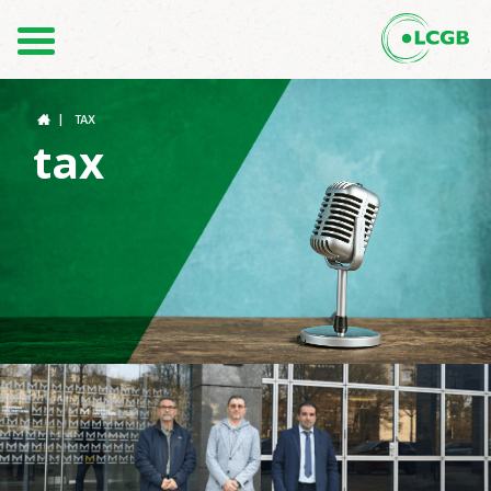
Contact
FR
DE
|
TAX
tax
Le LCGB
Structures syndicales
Assistance au Travail
Vos droits