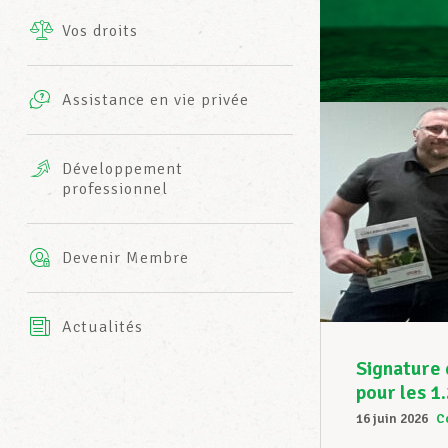
Vos droits
Prestations complémentaires
Charte
Photos
Assistance en vie privée
Harmonie Mutuelle
Bureaux INFO-CENTER
Vidéos
Développement
professionnel
Assurance AXA
L’équipe LCGB
Devenir Membre
Actualités
Signature 
pour les 1
16 juin 2026
C