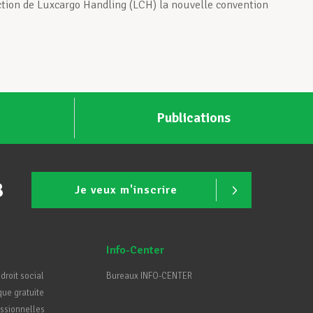
rection de Luxcargo Handling (LCH) la nouvelle convention
Publications
B
Je veux m'inscrire
Info-Center
 droit social
Bureaux INFO-CENTER
que gratuite
essionnelles