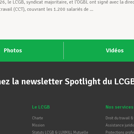
26, le LCGB, syndicat majoritaire, et l’OGBL ont signé avec la di
travail (CCT), couvrant les 1.200 salariés de ...
Photos
Vidéos
ez la newsletter Spotlight du LCG
Le LCGB
Nos services
Charte
Droit du travail &
Mission
Assistance juridi
Statuts LCGB & LUXMILL Mutuelle
Protections prof