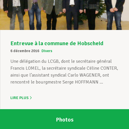
Assistance en vie privée
Développement professionnel
Entrevue à la commune de Hobscheid
6 décembre 2016
Divers
Devenir Membre
Une délégation du LCGB, dont le secrétaire général
Francis LOMEL, la secrétaire syndicale Céline CONTER,
ainsi que l’assistant syndical Carlo WAGENER, ont
rencontré le bourgmestre Serge HOFFMANN ...
Actualités
LIRE PLUS
Photos