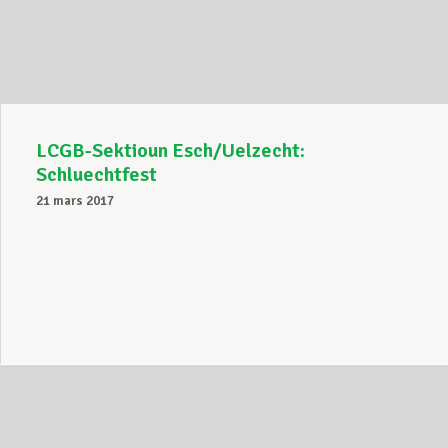
Assistance en vie privée
Développement professionnel
LCGB-Sektioun Esch/Uelzecht:
Schluechtfest
21 mars 2017
Devenir Membre
Actualités