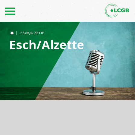
Contact
FR
DE
|
ESCH/ALZETTE
Esch/Alzette
Le LCGB
Structures syndicales
Assistance au Travail
Vos droits