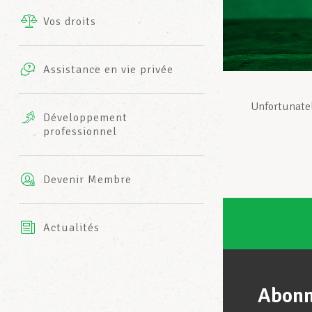
Vos droits
Prestations complémentaires
Charte
Photos
Assistance en vie privée
Harmonie Mutuelle
Bureaux INFO-CENTER
Unfortunatel
Vidéos
Développement
professionnel
Assurance AXA
L’équipe LCGB
Devenir Membre
Actualités
Abonn