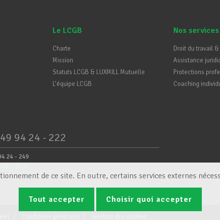
Le LCGB
Nos services
Charte
Droit du travail &
Mission
Assistance juridi
Statuts LCGB & LUXMILL Mutuelle
Protections prof
L’équipe LCGB
Coaching individ
49 94 24 - 222
94 24 - 249
er@lcgb.lu
tionnement de ce site. En outre, certains services externes nécess
Tout accepter
Choisir quoi accepter
ales
Conditions générales
Gestion des cookies