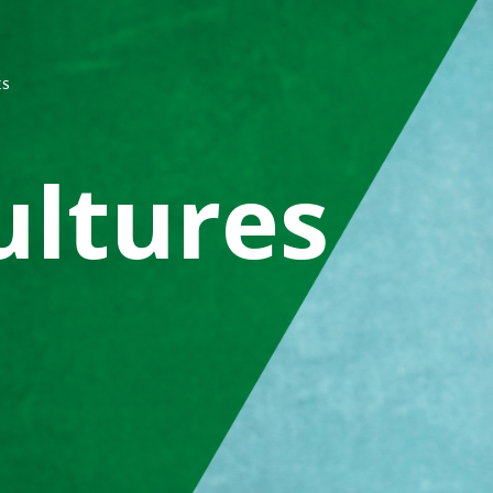
ES
ultures