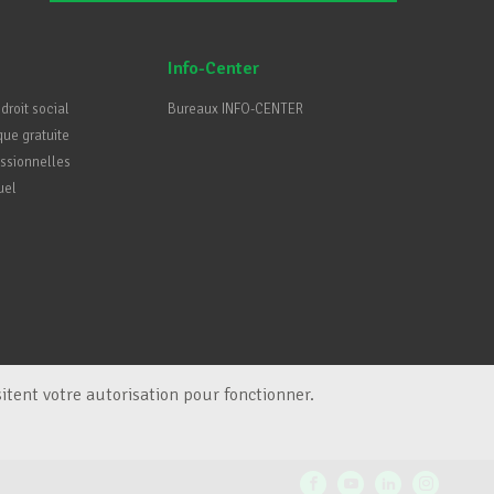
Info-Center
 droit social
Bureaux INFO-CENTER
que gratuite
essionnelles
uel
itent votre autorisation pour fonctionner.