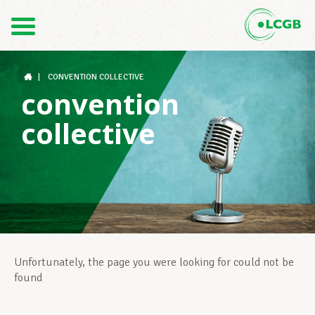
Contact
FR
DE
|
CONVENTION COLLECTIVE
convention
collective
Le LCGB
Structures syndicales
Assistance au Travail
Unfortunately, the page you were looking for could not be
found
Vos droits