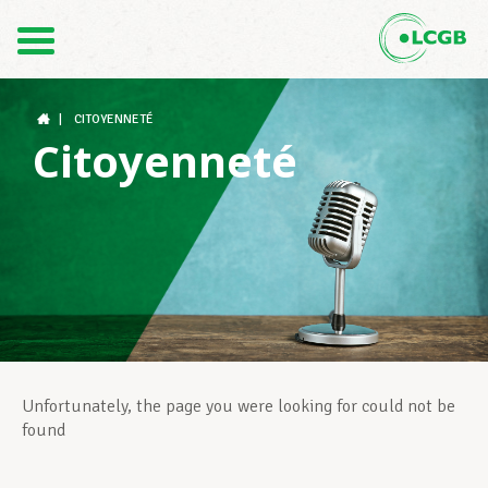
Contact
FR
DE
|
CITOYENNETÉ
Citoyenneté
Le LCGB
Structures syndicales
Assistance au Travail
Unfortunately, the page you were looking for could not be
found
Vos droits