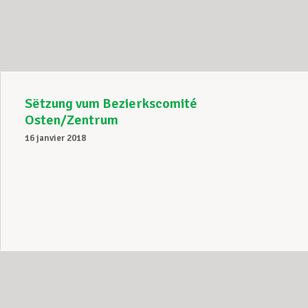
Assistance en vie privée
Développement professionnel
Sëtzung vum Bezierkscomité
Osten/Zentrum
16 janvier 2018
Devenir Membre
Actualités