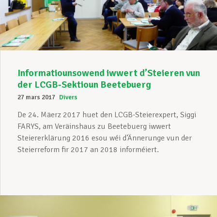
Assistance en vie privée
Développement professionnel
Informatiounsowend iwwert d’Steieren vun
der LCGB-Sektioun Beetebuerg
27 mars 2017
Divers
Devenir Membre
De 24. Mäerz 2017 huet den LCGB-Steierexpert, Siggi
FARYS, am Veräinshaus zu Beetebuerg iwwert
Steiererklärung 2016 esou wéi d’Ännerunge vun der
Actualités
Steierreform fir 2017 an 2018 informéiert.