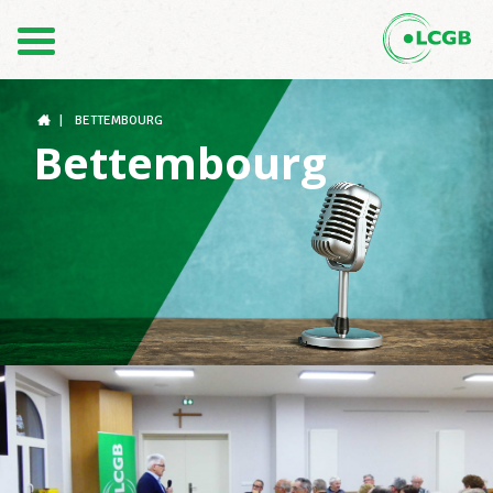
Contact
FR
DE
|
BETTEMBOURG
Bettembourg
Le LCGB
Structures syndicales
Assistance au Travail
Vos droits