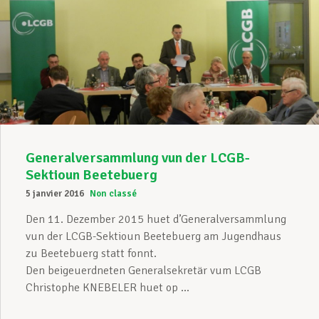
Generalversammlung vun der LCGB-
Sektioun Beetebuerg
5 janvier 2016
Non classé
Den 11. Dezember 2015 huet d’Generalversammlung
vun der LCGB-Sektioun Beetebuerg am Jugendhaus
zu Beetebuerg statt fonnt.
Den beigeuerdneten Generalsekretär vum LCGB
Christophe KNEBELER huet op ...