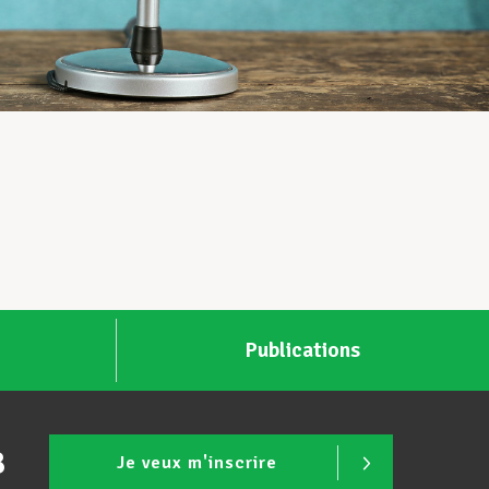
Publications
B
Je veux m'inscrire