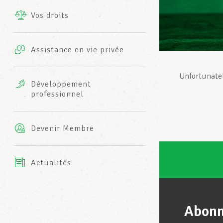
Vos droits
Prestations complémentaires
Charte
Photos
Assistance en vie privée
Harmonie Mutuelle
Bureaux INFO-CENTER
Unfortunatel
Vidéos
Développement
professionnel
Assurance AXA
L’équipe LCGB
Devenir Membre
Actualités
Abonn