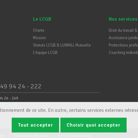
Le LCGB
Nos services
Charte
Droit du travail &
Mission
Assistance juridi
Statuts LCGB & LUXMILL Mutuelle
Protections prof
L’équipe LCGB
Coaching individ
49 94 24 - 222
94 24 - 249
er@lcgb.lu
tionnement de ce site. En outre, certains services externes nécess
Tout accepter
Choisir quoi accepter
ales
Conditions générales
Gestion des cookies