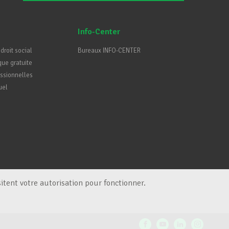
Info-Center
 droit social
Bureaux INFO-CENTER
que gratuite
essionnelles
uel
itent votre autorisation pour fonctionner.