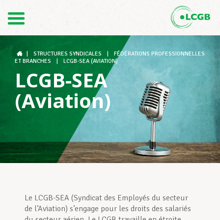
1
Contact
FR
DE
|
STRUCTURES SYNDICALES
|
FÉDÉRATIONS PROFESSIONNELLES
ET BRANCHES
|
LCGB-SEA (AVIATION)
LCGB-SEA
Le LCGB
(Aviation)
Structures syndicales
Assistance au Travail
Le LCGB-SEA (Syndicat des Employés du secteur
Vos droits
de l’Aviation) s’engage pour les droits des salariés
du secteur aérien. Le LCGB travaille en étroite