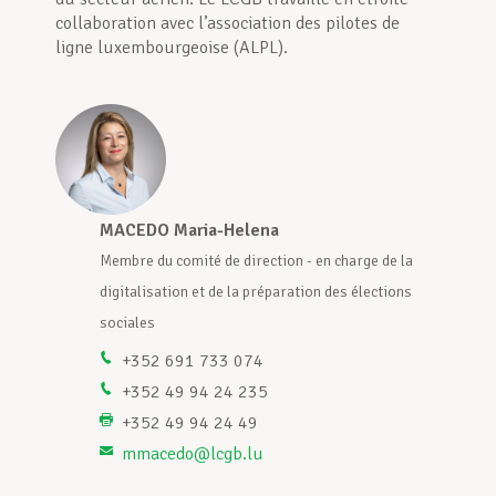
collaboration avec l’association des pilotes de
ligne luxembourgeoise (ALPL).
Assistance en vie privée
Développement professionnel
Devenir Membre
MACEDO Maria-Helena
M
de la
Membre du comité de direction - en charge de la
M
tions
digitalisation et de la préparation des élections
d
Actualités
sociales
s
+352 691 733 074
+352 49 94 24 235
+352 49 94 24 49
mmacedo@lcgb.lu