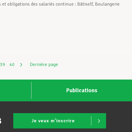
 et obligations des salariés continue : Bâtiself, Boulangerie
39
40
Dernière page
Publications
B
Je veux m'inscrire