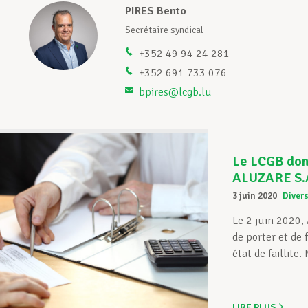
PIRES Bento
Secrétaire syndical
+352 49 94 24 281
+352 691 733 076
bpires@lcgb.lu
Le LCGB donn
ALUZARE S.
3 juin 2020
Diver
Le 2 juin 2020,
de porter et de 
état de faillit
LIRE PLUS