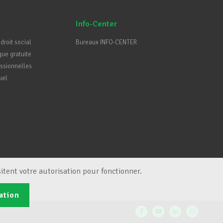
Info-Center
 droit social
Bureaux INFO-CENTER
que gratuite
essionnelles
uel
itent votre autorisation pour fonctionner.
ation