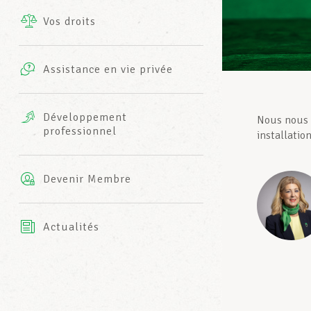
Vos droits
Prestations complémentaires
Charte
Photos
Assistance en vie privée
Harmonie Mutuelle
Bureaux INFO-CENTER
Vidéos
Développement
Nous nous e
professionnel
Assurance AXA
installatio
L’équipe LCGB
Devenir Membre
Actualités