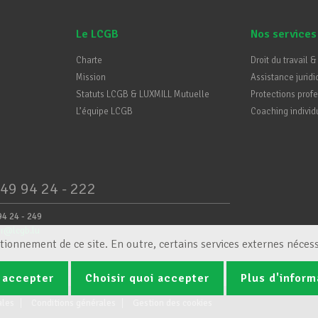
Le LCGB
Nos services
Charte
Droit du travail &
Mission
Assistance juridi
Statuts LCGB & LUXMILL Mutuelle
Protections prof
L’équipe LCGB
Coaching individ
49 94 24 - 222
94 24 - 249
er@lcgb.lu
tionnement de ce site. En outre, certains services externes nécess
 accepter
Choisir quoi accepter
Plus d'inform
ales
Conditions générales
Gestion des cookies