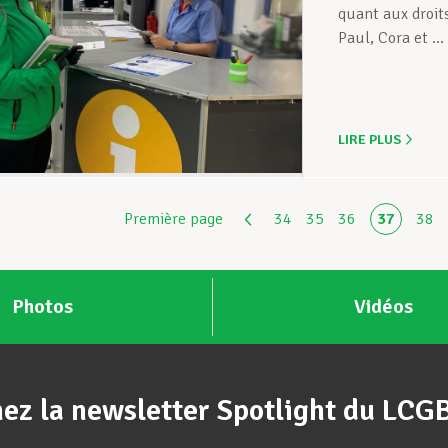
quant aux droits
Paul, Cora et ...
LIRE PLUS
Première page
34
35
36
37
38
Photos
Vidéos
ez la newsletter Spotlight du LCG