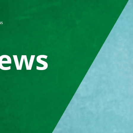
NS
ews