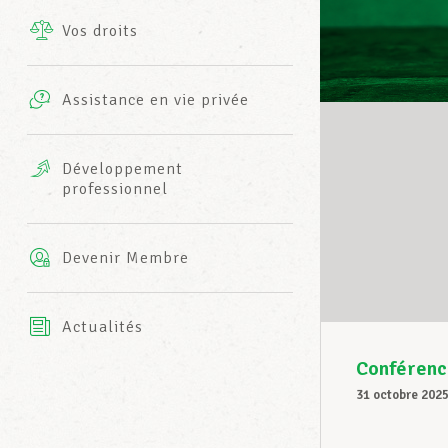
Vos droits
Prestations complémentaires
Charte
Photos
Assistance en vie privée
Harmonie Mutuelle
Bureaux INFO-CENTER
Vidéos
Développement
professionnel
Assurance AXA
L’équipe LCGB
Devenir Membre
Actualités
Conférenc
31 octobre 202