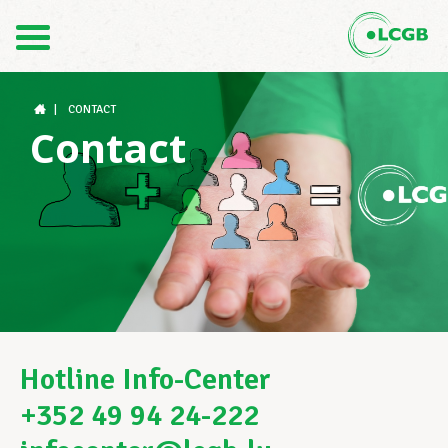
Contact
FR
DE
|
CONTACT
Contact
Le LCGB
Structures syndicales
Assistance au Travail
Hotline Info-Center
+352 49 94 24-222
Vos droits