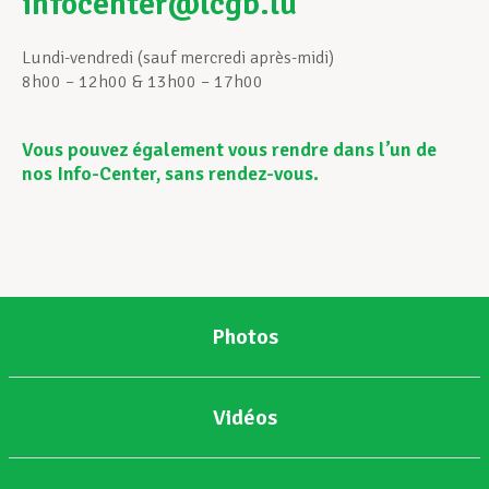
infocenter@lcgb.lu
Assistance en vie privée
Lundi-vendredi (sauf mercredi après-midi)
8h00 – 12h00 & 13h00 – 17h00
Développement professionnel
Vous pouvez également vous rendre dans l’un de
nos Info-Center, sans rendez-vous.
Devenir Membre
Actualités
Photos
Vidéos