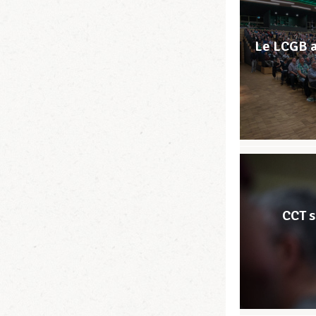
Le LCGB a
CCT s