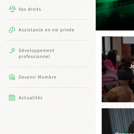
Vos droits
Prestations complémentaires
Charte
Photos
Assistance en vie privée
Harmonie Mutuelle
Bureaux INFO-CENTER
Vidéos
Développement
professionnel
Assurance AXA
L’équipe LCGB
J
Devenir Membre
Actualités