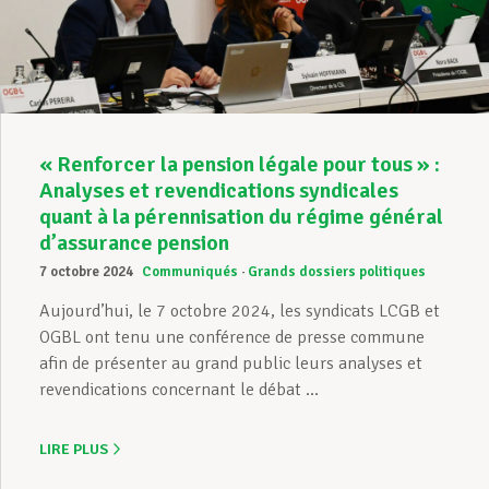
Assistance en vie privée
Développement professionnel
« Renforcer la pension légale pour tous » :
Analyses et revendications syndicales
quant à la pérennisation du régime général
Devenir Membre
d’assurance pension
7 octobre 2024
Communiqués
Grands dossiers politiques
Aujourd’hui, le 7 octobre 2024, les syndicats LCGB et
Actualités
OGBL ont tenu une conférence de presse commune
afin de présenter au grand public leurs analyses et
revendications concernant le débat ...
LIRE PLUS