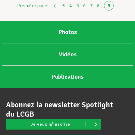
Première page
3
4
5
6
7
8
9
Photos
Vidéos
Publications
Abonnez la newsletter Spotlight
du LCGB
Je veux m'inscrire