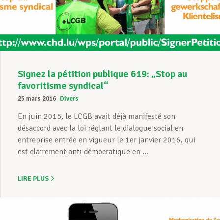
Assistance en vie privée
Développement professionnel
Signez la pétition publique 619: „Stop au
favoritisme syndical“
25 mars 2016
Divers
Devenir Membre
En juin 2015, le LCGB avait déjà manifesté son
désaccord avec la loi réglant le dialogue social en
entreprise entrée en vigueur le 1er janvier 2016, qui
Actualités
est clairement anti-démocratique en ...
LIRE PLUS