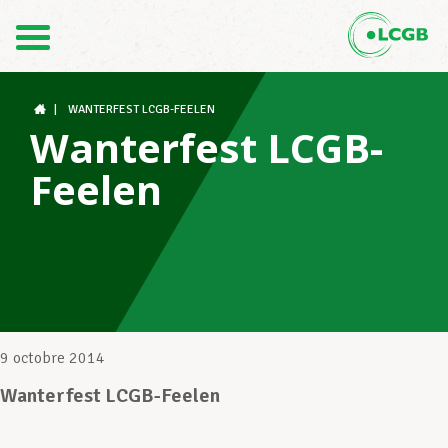
Contact
FR
DE
|
WANTERFEST LCGB-FEELEN
Wanterfest LCGB-
Feelen
Le LCGB
Structures syndicales
Assistance au Travail
9 octobre 2014
Wanterfest LCGB-Feelen
Vos droits