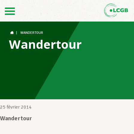
Contact
FR
DE
|
WANDERTOUR
Wandertour
Le LCGB
Structures syndicales
Assistance au Travail
25 février 2014
Wandertour
Vos droits