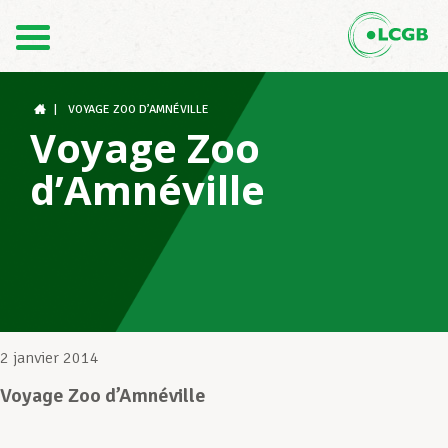
Contact
FR
DE
|
VOYAGE ZOO D’AMNÉVILLE
Voyage Zoo
d’Amnéville
Le LCGB
Structures syndicales
Assistance au Travail
2 janvier 2014
Voyage Zoo d’Amnéville
Vos droits