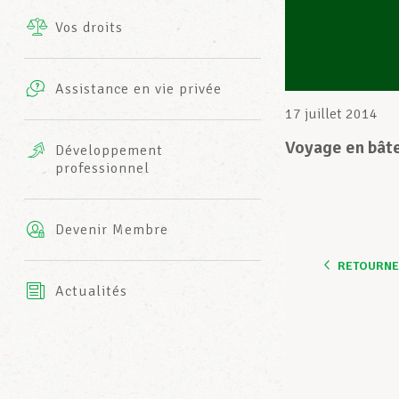
Vos droits
Prestations complémentaires
Charte
Photos
Assistance en vie privée
Harmonie Mutuelle
17 juillet 2014
Bureaux INFO-CENTER
Vidéos
Voyage en bâte
Développement
professionnel
Assurance AXA
L’équipe LCGB
Devenir Membre
RETOURNER
Actualités