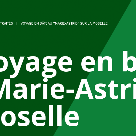
TRAITÉS
|
VOYAGE EN BÂTEAU “MARIE-ASTRID” SUR LA MOSELLE
oyage en 
Marie-Astri
oselle