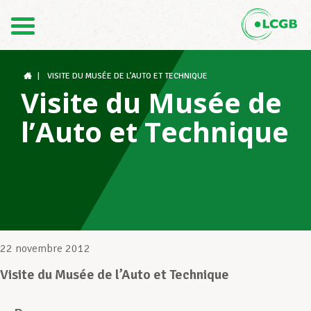
Contact
FR
DE
|
VISITE DU MUSÉE DE L’AUTO ET TECHNIQUE
Visite du Musée de
l’Auto et Technique
Le LCGB
Structures syndicales
Assistance au Travail
22 novembre 2012
Visite du Musée de l’Auto et Technique
Vos droits