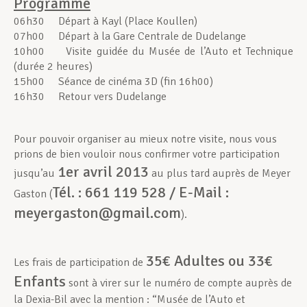
Programme
06h30 Départ à Kayl (Place Koullen)
Assistance en vie privée
07h00 Départ à la Gare Centrale de Dudelange
10h00 Visite guidée du Musée de l’Auto et Technique
(durée 2 heures)
15h00 Séance de cinéma 3D (fin 16h00)
Développement professionnel
16h30 Retour vers Dudelange
Pour pouvoir organiser au mieux notre visite, nous vous
Devenir Membre
prions de bien vouloir nous confirmer votre participation
1er avril 2013
jusqu’au
au plus tard auprès de Meyer
Tél. : 661 119 528 / E-Mail :
Gaston (
Actualités
meyergaston@gmail.com
).
35€ Adultes ou 33€
Les frais de participation de
Enfants
sont à virer sur le numéro de compte auprès de
la Dexia-Bil avec la mention : “Musée de l’Auto et