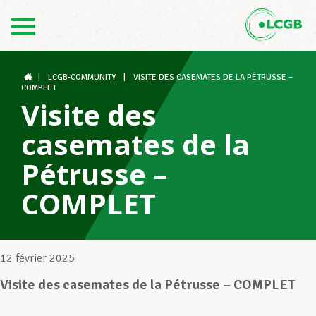
Contact
FR
DE
|
LCGB-COMMUNITY
|
VISITE DES CASEMATES DE LA PÉTRUSSE –
COMPLET
Visite des
Le LCGB
casemates de la
Pétrusse –
Structures syndicales
COMPLET
Assistance au Travail
12 février 2025
Visite des casemates de la Pétrusse – COMPLET
Vos droits