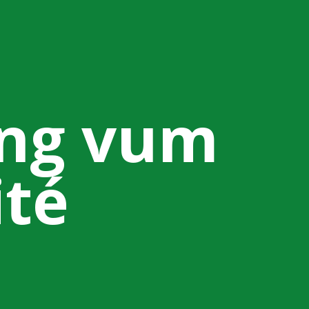
ng vum
ité