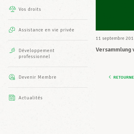
Vos droits
Prestations complémentaires
Charte
Photos
Assistance en vie privée
Harmonie Mutuelle
11 septembre 201
Bureaux INFO-CENTER
Vidéos
Versammlung 
Développement
professionnel
Assurance AXA
L’équipe LCGB
Devenir Membre
RETOURNER
Actualités