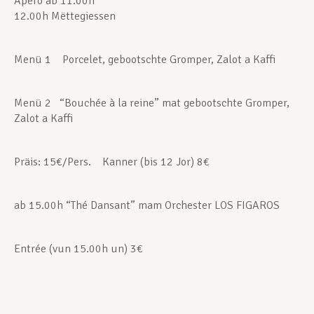
Apéro ab 11.00h
12.00h Mëttegiessen
Assistance en vie privée
Menü 1 Porcelet, gebootschte Gromper, Zalot a Kaffi
Développement professionnel
Menü 2 “Bouchée à la reine” mat gebootschte Gromper,
Zalot a Kaffi
Devenir Membre
Präis: 15€/Pers. Kanner (bis 12 Jor) 8€
Actualités
ab 15.00h “Thé Dansant” mam Orchester LOS FIGAROS
Entrée (vun 15.00h un) 3€