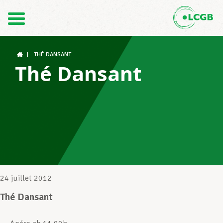
Contact
FR
DE
|
THÉ DANSANT
Thé Dansant
Le LCGB
Structures syndicales
Assistance au Travail
24 juillet 2012
Thé Dansant
Vos droits