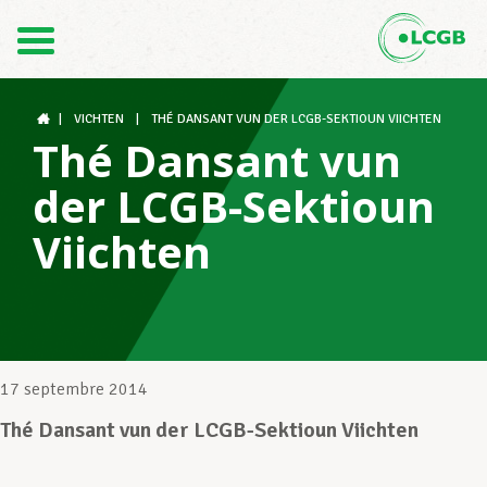
Contact
FR
DE
|
VICHTEN
|
THÉ DANSANT VUN DER LCGB-SEKTIOUN VIICHTEN
Thé Dansant vun
der LCGB-Sektioun
Le LCGB
Viichten
Structures syndicales
Assistance au Travail
17 septembre 2014
Thé Dansant vun der LCGB-Sektioun Viichten
Vos droits