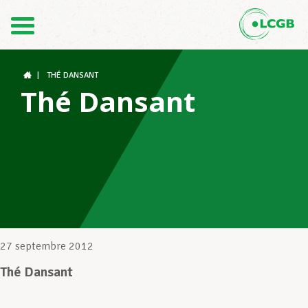
Contact
FR
DE
|
THÉ DANSANT
Thé Dansant
Le LCGB
Structures syndicales
Assistance au Travail
27 septembre 2012
Thé Dansant
Vos droits